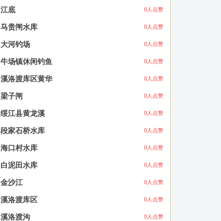
江底
0人点赞
马贵闸水库
0人点赞
大河钓场
0人点赞
牛场镇休闲钓鱼
0人点赞
溪洛渡库区黄华
0人点赞
梁子闸
0人点赞
绥江县黄龙溪
0人点赞
段家石桥水库
0人点赞
海口村水库
0人点赞
白泥田水库
0人点赞
金沙江
0人点赞
溪洛渡库区
0人点赞
溪洛渡沟
0人点赞