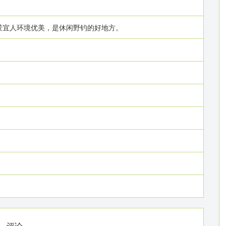
景宜人环境优美，是休闲野钓的好地方。
评论