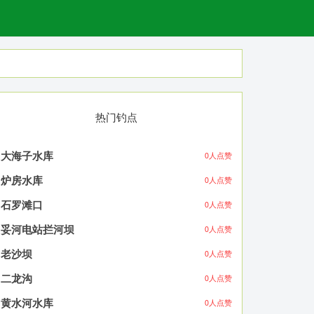
热门钓点
大海子水库
0人点赞
炉房水库
0人点赞
石罗滩口
0人点赞
妥河电站拦河坝
0人点赞
老沙坝
0人点赞
二龙沟
0人点赞
黄水河水库
0人点赞